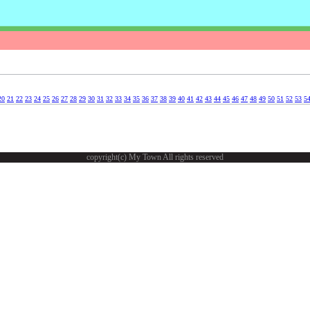
20
21
22
23
24
25
26
27
28
29
30
31
32
33
34
35
36
37
38
39
40
41
42
43
44
45
46
47
48
49
50
51
52
53
5
copyright(c) My Town All rights reserved