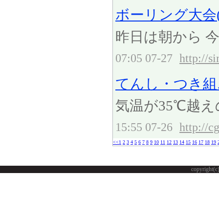
ボーリング大会(*^
昨日は朝から 今
07:05 07-27
http://
てんし・つき組
気温が35℃越
15:55 07-26
http://c
<<
1
2
3
4
5
6
7
8
9
10
11
12
13
14
15
16
17
18
19
copyright(c